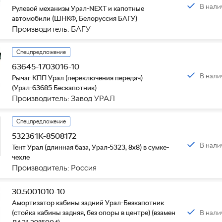
В нали
Рулевой механизм Урал-NEXT и капотные
автомобили (ШНКФ, Белоруссия БАГУ)
Производитель: БАГУ
Спецпредложение
63645-1703016-10
В нали
Рычаг КПП Урал (переключения передач)
(Урал-63685 Бескапотник)
Производитель: Завод УРАЛ
Спецпредложение
532361К-8508172
В нали
Тент Урал (длинная база, Урал-5323, 8х8) в сумке-
чехле
Производитель: Россия
30.5001010-10
Амортизатор кабины задний Урал-Безкапотник
В нали
(стойка кабины задняя, без опоры в центре) (взамен