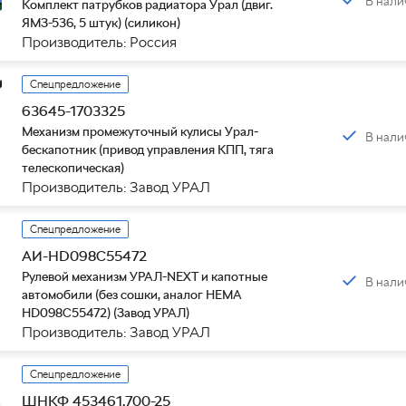
В нали
Комплект патрубков радиатора Урал (двиг.
ЯМЗ-536, 5 штук) (силикон)
Производитель: Россия
Спецпредложение
63645-1703325
Механизм промежуточный кулисы Урал-
В нали
бескапотник (привод управления КПП, тяга
телескопическая)
Производитель: Завод УРАЛ
Спецпредложение
АИ-HD098C55472
Рулевой механизм УРАЛ-NEXT и капотные
В нали
автомобили (без сошки, аналог HEMA
HD098C55472) (Завод УРАЛ)
Производитель: Завод УРАЛ
Спецпредложение
ШНКФ 453461.700-25