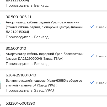
ДА21.2915004)
Производитель: Белкард
30.5001005-11
Амортизатор кабины задний Урал-Безкапотник
В нали
(стойка кабины задняя, с опорой в центре) (взамен
ДА21.2915004)
Производитель: Белкард
0, 63645)
30.5001010
Амортизатор кабины передний Урал-Бескапотник
В нали
(взамен ДА21.2905004) (Завод, ГЗАА)
Производитель: Белкард
6364-2918010-10
Балансир задней подвески Урал-63685 в сборе со
В нали
втулкой и манжетой (Завод УРАЛ)
Производитель: Завод УРАЛ
532301-5001390