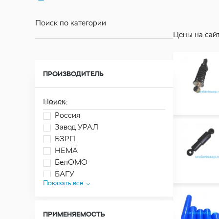
Поиск по категории
Цены на сай
ПРОИЗВОДИТЕЛЬ
Поиск
Россия
Завод УРАЛ
БЗРП
HEMA
БелОМО
БАГУ
Показать все
ДИФА
г.Миасс
ПАО "Автодизель"
ПРИМЕНЯЕМОСТЬ
Аналог
ПЛАЗА
Поиск
УРАЛ-6370-1151
Китай