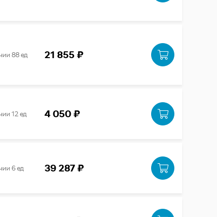
21 855 ₽
чии 88 ед
4 050 ₽
чии 12 ед
39 287 ₽
чии 6 ед