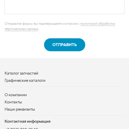
Каталог запчастей
Графические каталоги
О компании
Контакты
Наши реквизиты
Контактная информация
+7 (950) 730-92-10
uralavtozap@yandex.ru
г. Миасс
,
Тургоякское шоссе, д. 11/63
Полная контактная информация