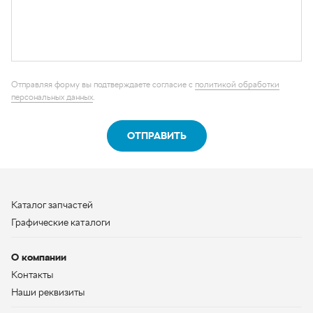
ОТПРАВИТЬ
Каталог запчастей
Графические каталоги
О компании
Контакты
Наши реквизиты
Контактная информация
+7 (950) 730-92-10
uralavtozap@yandex.ru
г. Миасс
,
Тургоякское шоссе, д. 11/63
Полная контактная информация