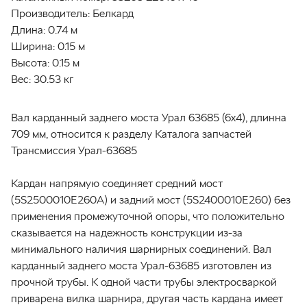
Производитель:
Белкард
Длина:
0.74 м
Ширина:
0.15 м
Высота:
0.15 м
Вес:
30.53 кг
Вал карданный заднего моста Урал 63685 (6х4), длинна
709 мм, относится к разделу Каталога запчастей
Трансмиссия Урал-63685
Кардан напрямую соединяет средний мост
(5S2500010E260A) и задний мост (5S2400010E260) без
применения промежуточной опоры, что положительно
сказывается на надежность конструкции из-за
минимального наличия шарнирных соединений. Вал
карданный заднего моста Урал-63685 изготовлен из
прочной трубы. К одной части трубы электросваркой
приварена вилка шарнира, другая часть кардана имеет