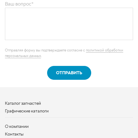
Отправляя форму вы подтверждаете согласие с
политикой обработки
персональных данных
.
ОТПРАВИТЬ
Каталог запчастей
Графические каталоги
О компании
Контакты
Наши реквизиты
Контактная информация
+7 (950) 730-92-10
uralavtozap@yandex.ru
г. Миасс
,
Тургоякское шоссе, д. 11/63