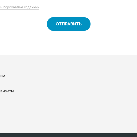
ОТПРАВИТЬ
нии
ы
квизиты