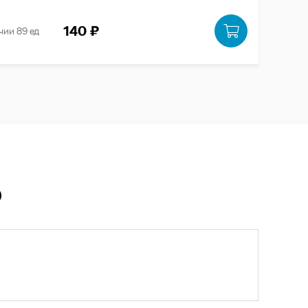
140 ₽
чии 89 ед
Ю