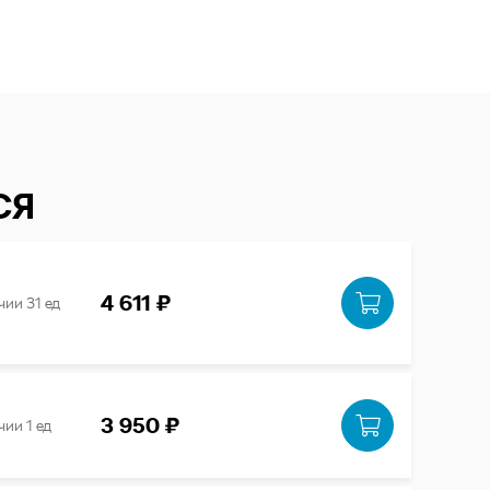
СЯ
4 611 ₽
чии 31 ед
3 950 ₽
чии 1 ед