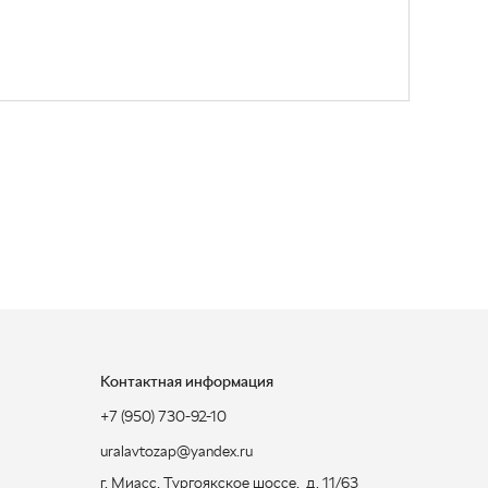
Контактная информация
+7 (950) 730-92-10
uralavtozap@yandex.ru
г. Миасс
,
Тургоякское шоссе, д. 11/63
Полная контактная информация