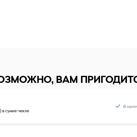
ОЗМОЖНО, ВАМ ПРИГОДИТ
В нали
) в сумке-чехле