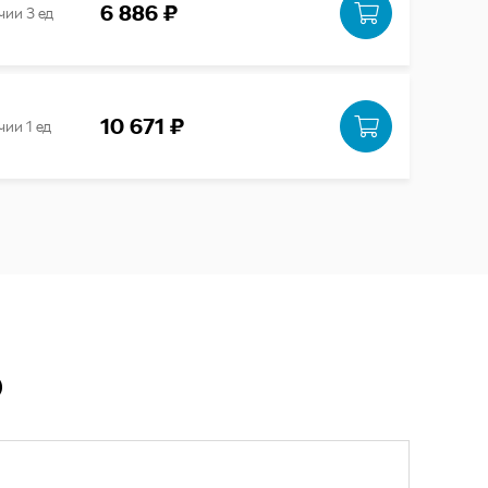
6 886 ₽
чии 3 ед
10 671 ₽
чии 1 ед
Ю