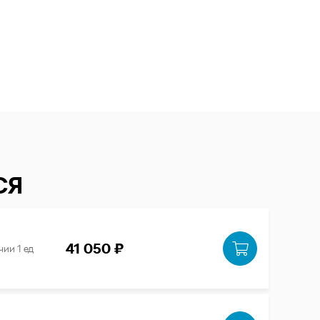
СЯ
41 050 ₽
чии 1 ед