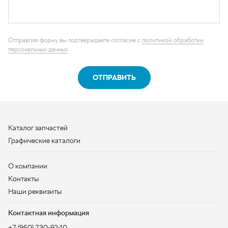
Каталог запчастей
Графические каталоги
О компании
Контакты
Наши реквизиты
Контактная информация
+7 (950) 730-92-10
uralavtozap@yandex.ru
г. Миасс
,
Тургоякское шоссе, д. 11/63
Полная контактная информация