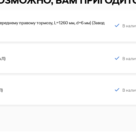
ОЗМОЖНО, ВАМ ПРИГОДИТ
ереднему правому тормозу, L=1260 мм, d=6 мм) (Завод
В нали
В нали
АЛ)
В нали
Л)