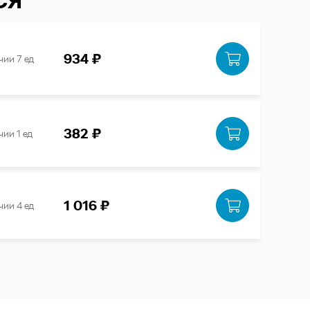
СЯ
934 ₽
чии 7 ед
382 ₽
чии 1 ед
1 016 ₽
чии 4 ед