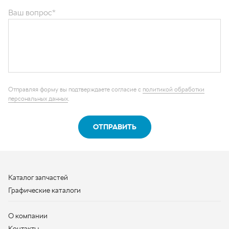
Отправляя форму вы подтверждаете согласие с
политикой обработки
персональных данных
.
ОТПРАВИТЬ
Каталог запчастей
Графические каталоги
О компании
Контакты
Наши реквизиты
Контактная информация
+7 (950) 730-92-10
uralavtozap@yandex.ru
г. Миасс
,
Тургоякское шоссе, д. 11/63