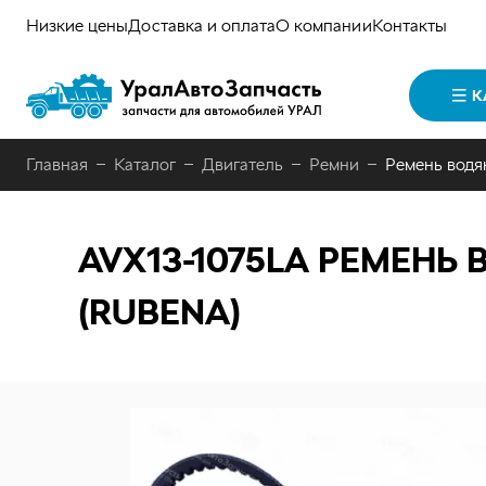
Низкие цены
Доставка и оплата
О компании
Контакты
К
Главная
Каталог
Двигатель
Ремни
Ремень водян
AVX13-1075LA
РЕМЕНЬ В
(RUBENA)