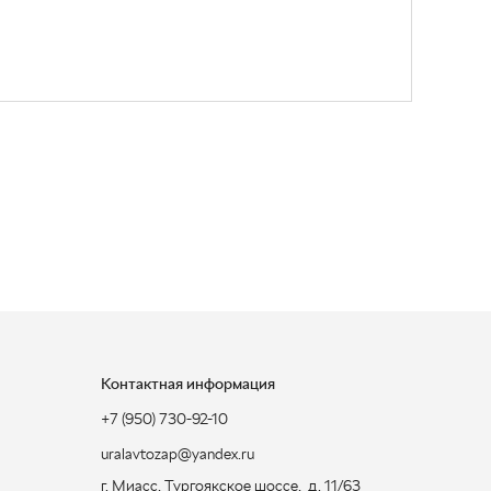
Контактная информация
+7 (950) 730-92-10
uralavtozap@yandex.ru
г. Миасс
,
Тургоякское шоссе, д. 11/63
Полная контактная информация