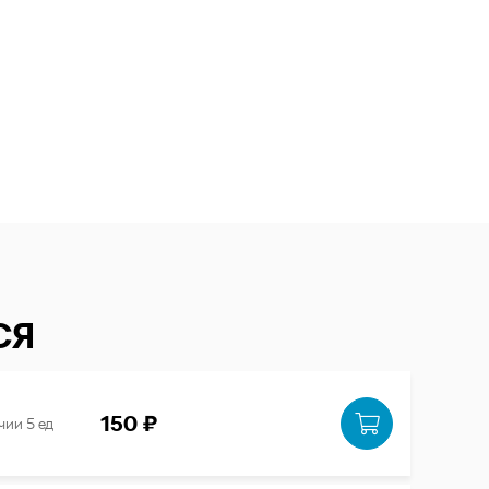
СЯ
150 ₽
чии 5 ед