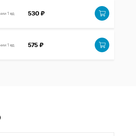
530 ₽
чии 1 ед
575 ₽
чии 1 ед
Ю