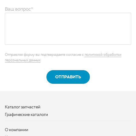
Отправляя форму вы подтверждаете согласие с
политикой обработки
персональных данных
.
ОТПРАВИТЬ
Каталог запчастей
Графические каталоги
О компании
Контакты
Наши реквизиты
Контактная информация
+7 (950) 730-92-10
uralavtozap@yandex.ru