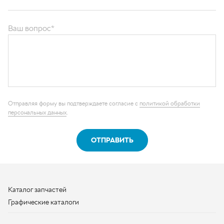
Ваш вопрос*
Отправляя форму вы подтверждаете согласие с
политикой обработки
персональных данных
.
ОТПРАВИТЬ
Каталог запчастей
Графические каталоги
О компании
Контакты
Наши реквизиты
Контактная информация
+7 (950) 730-92-10
uralavtozap@yandex.ru