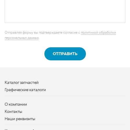
ОТПРАВИТЬ
Каталог запчастей
Графические каталоги
О компании
Контакты
Наши реквизиты
Контактная информация
+7 (950) 730-92-10
uralavtozap@yandex.ru
г. Миасс
,
Тургоякское шоссе, д. 11/63
Полная контактная информация