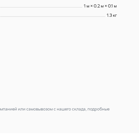
1 м × 0.2 м × 0.1 м
1.3 кг
мпанией или самовывозом с нашего склада, подробные