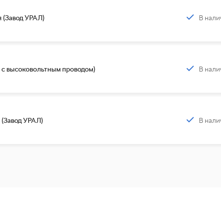
В нали
 (Завод УРАЛ)
В нали
 с высоковольтным проводом)
В нали
(Завод УРАЛ)