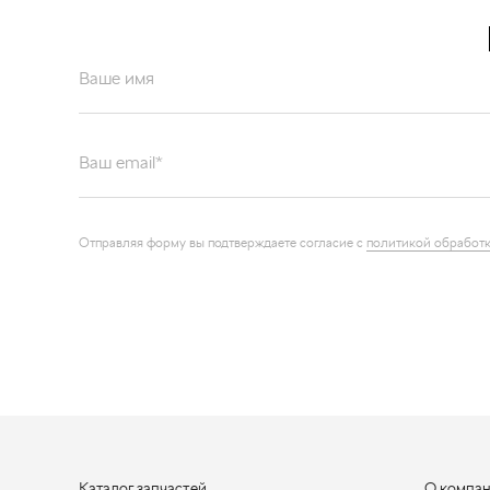
Ваше имя
Ваш email*
Отправляя форму вы подтверждаете согласие с
политикой обработк
Каталог запчастей
О компа
Графические каталоги
Контакт
Наши ре