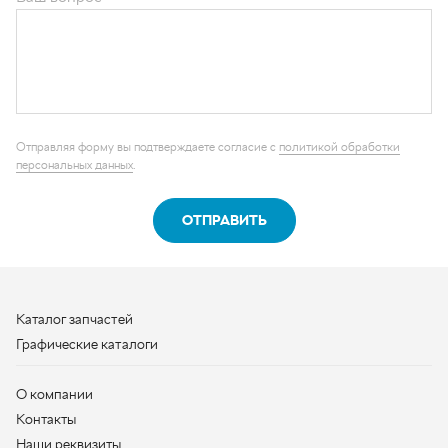
персональных данных
.
ОТПРАВИТЬ
Каталог запчастей
Графические каталоги
О компании
Контакты
Наши реквизиты
Контактная информация
+7 (950) 730-92-10
uralavtozap@yandex.ru
г. Миасс
,
Тургоякское шоссе, д. 11/63
Полная контактная информация