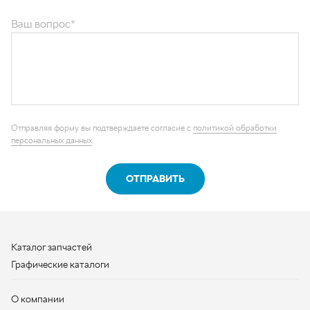
Отправляя форму вы подтверждаете согласие с
политикой обработки
персональных данных
.
ОТПРАВИТЬ
Каталог запчастей
Графические каталоги
О компании
Контакты
Наши реквизиты
Контактная информация
+7 (950) 730-92-10
uralavtozap@yandex.ru