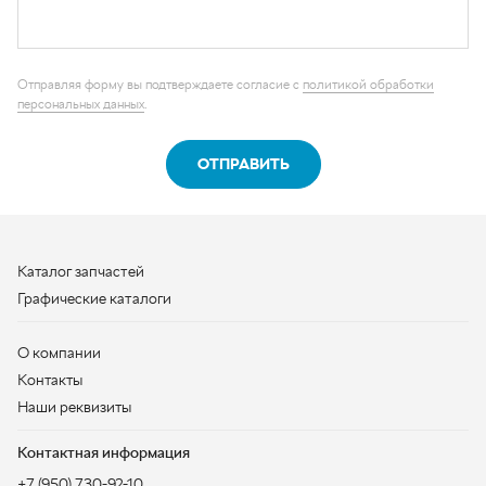
Каталог запчастей
Графические каталоги
О компании
Контакты
Наши реквизиты
Контактная информация
+7 (950) 730-92-10
uralavtozap@yandex.ru
г. Миасс
,
Тургоякское шоссе, д. 11/63
Полная контактная информация