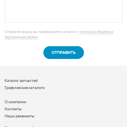
ОТПРАВИТЬ
Каталог запчастей
Графические каталоги
О компании
Контакты
Наши реквизиты
Контактная информация
+7 (950) 730-92-10
uralavtozap@yandex.ru
г. Миасс
,
Тургоякское шоссе, д. 11/63
Полная контактная информация