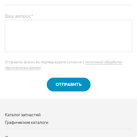
Отправляя форму вы подтверждаете согласие с
политикой обработки
персональных данных
.
ОТПРАВИТЬ
Каталог запчастей
Графические каталоги
О компании
Контакты
Наши реквизиты
Контактная информация
+7 (950) 730-92-10
uralavtozap@yandex.ru