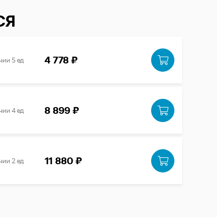
СЯ
4 778 ₽
чии 5 ед
8 899 ₽
чии 4 ед
11 880 ₽
чии 2 ед