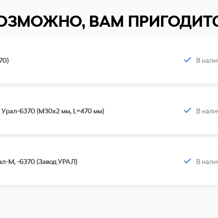
ОЗМОЖНО, ВАМ ПРИГОДИТ
В нали
70)
В нали
 Урал-6370 (М30х2 мм, L=470 мм)
В нали
л-М, -6370 (Завод УРАЛ)