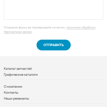
ОТПРАВИТЬ
Каталог запчастей
Графические каталоги
О компании
Контакты
Наши реквизиты
Контактная информация
+7 (950) 730-92-10
uralavtozap@yandex.ru
г. Миасс
,
Тургоякское шоссе, д. 11/63
Полная контактная информация