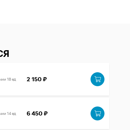
СЯ
2 150 ₽
чии 18 ед
6 450 ₽
чии 14 ед