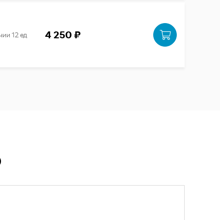
4 250 ₽
чии 12 ед
Ю