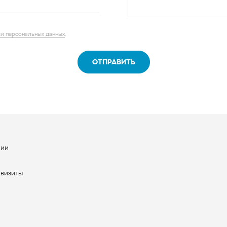
ОТПРАВИТЬ
нии
ы
квизиты