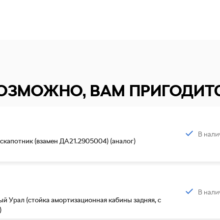
ОЗМОЖНО, ВАМ ПРИГОДИТ
В нали
капотник (взамен ДА21.2905004) (аналог)
В нали
й Урал (стойка амортизационная кабины задняя, с
)