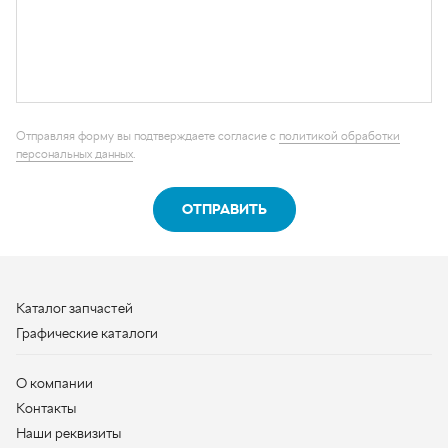
ОТПРАВИТЬ
Каталог запчастей
Графические каталоги
О компании
Контакты
Наши реквизиты
Контактная информация
+7 (950) 730-92-10
uralavtozap@yandex.ru
г. Миасс
,
Тургоякское шоссе, д. 11/63
Полная контактная информация