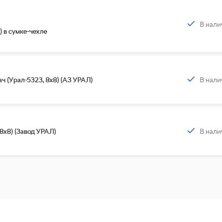
В нали
) в сумке-чехле
В нали
 (Урал-5323, 8x8) (АЗ УРАЛ)
В нали
8х8) (Завод УРАЛ)