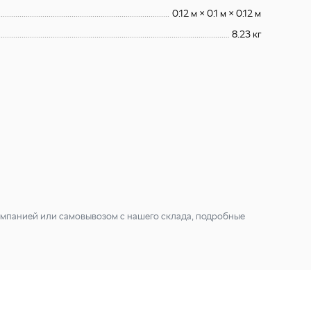
0.12 м × 0.1 м × 0.12 м
8.23 кг
мпанией или самовывозом с нашего склада, подробные