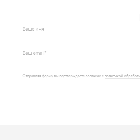
Ваше имя
Ваш email*
Отправляя форму вы подтверждаете согласие с
политикой обработк
Каталог запчастей
О компа
Графические каталоги
Контакт
Наши ре