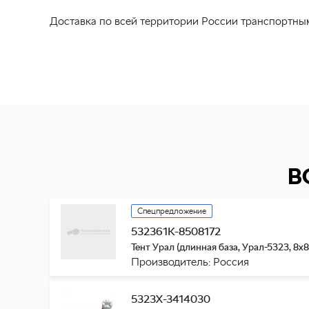
Доставка по всей территории России транспортны
В
Спецпредложение
532361К-8508172
Тент Урал (длинная база, Урал-5323, 8х8
Производитель: Россия
5323Х-3414030