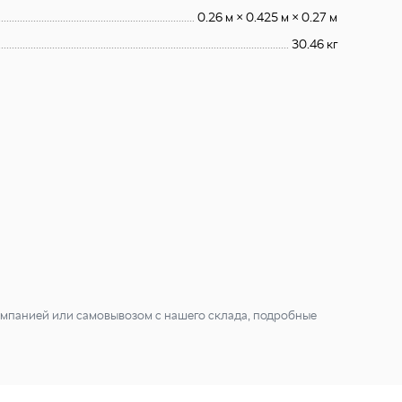
0.26 м × 0.425 м × 0.27 м
30.46 кг
мпанией или самовывозом с нашего склада, подробные