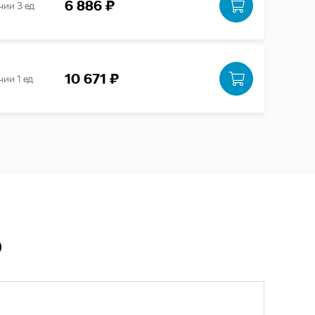
6 886 ₽
чии 3 ед
10 671 ₽
чии 1 ед
Ю