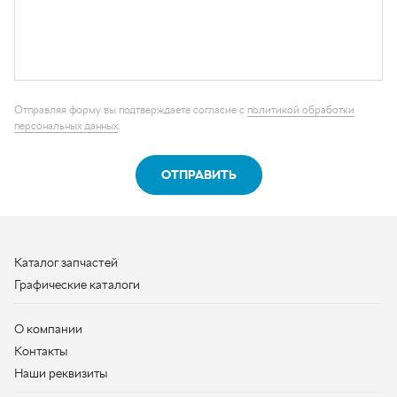
ОТПРАВИТЬ
Каталог запчастей
Графические каталоги
О компании
Контакты
Наши реквизиты
Контактная информация
+7 (950) 730-92-10
uralavtozap@yandex.ru
г. Миасс
,
Тургоякское шоссе, д. 11/63
Полная контактная информация