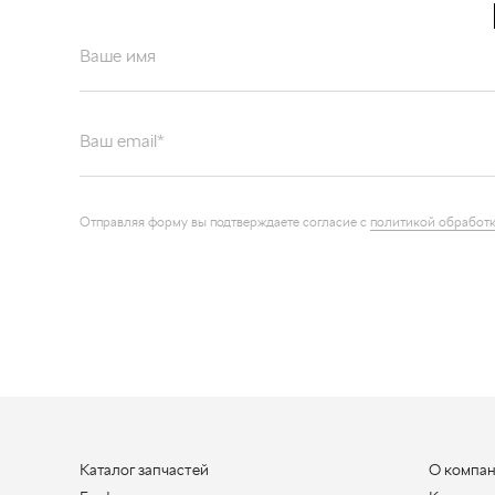
Ваше имя
Ваш email*
Отправляя форму вы подтверждаете согласие с
политикой обработк
Каталог запчастей
О компа
Графические каталоги
Контакт
Наши ре