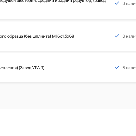
едущей шестерни, средний и задний редуктор) (Завод
В нали
В нали
го образца (без шплинта) М16х1,5х68
В нали
репления) (Завод УРАЛ)