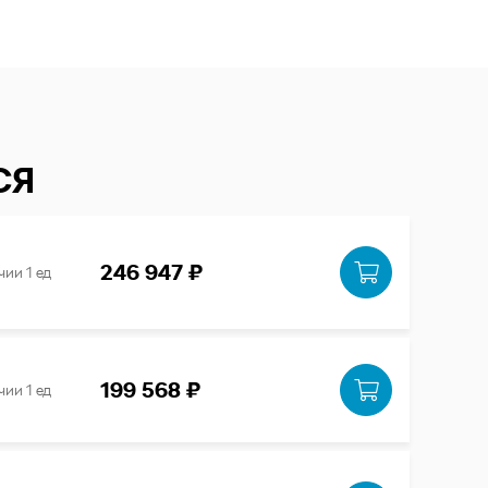
СЯ
246 947 ₽
чии 1 ед
199 568 ₽
чии 1 ед