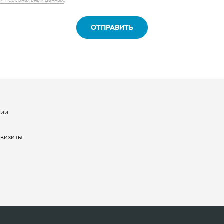
нии
ы
квизиты