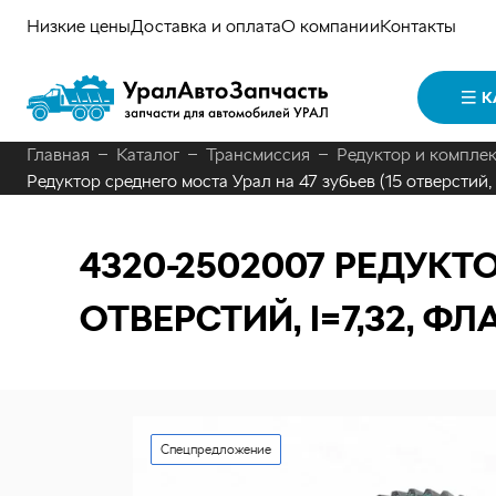
Низкие цены
Доставка и оплата
О компании
Контакты
К
Главная
Каталог
Трансмиссия
Редуктор и компле
Редуктор среднего моста Урал на 47 зубьев (15 отверстий,
4320-2502007
РЕДУКТОР
ОТВЕРСТИЙ, I=7,32, Ф
Спецпредложение