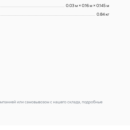
0.03 м × 0.16 м × 0.145 м
0.84 кг
мпанией или самовывозом с нашего склада, подробные