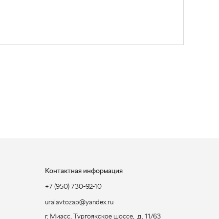
Контактная информация
+7 (950) 730-92-10
uralavtozap@yandex.ru
г. Миасс
,
Тургоякское шоссе, д. 11/63
Полная контактная информация