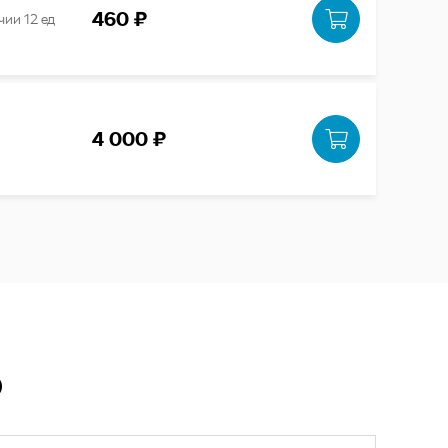
460 ₽
чии 12 ед
4 000 ₽
Ю