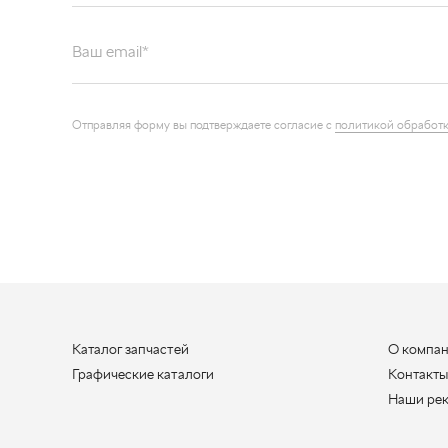
Ваш email*
Отправляя форму вы подтверждаете согласие с
политикой обработк
Каталог запчастей
О компа
Графические каталоги
Контакт
Наши ре