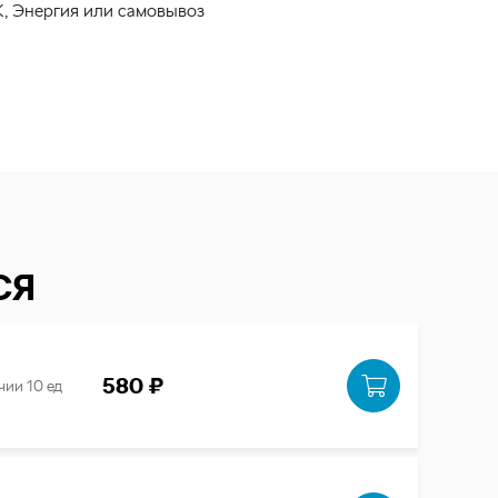
, Энергия или самовывоз
СЯ
580 ₽
чии 10 ед