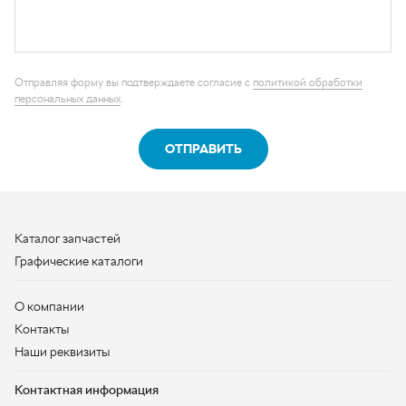
ОТПРАВИТЬ
Каталог запчастей
Графические каталоги
О компании
Контакты
Наши реквизиты
Контактная информация
+7 (950) 730-92-10
uralavtozap@yandex.ru
г. Миасс
,
Тургоякское шоссе, д. 11/63
Полная контактная информация