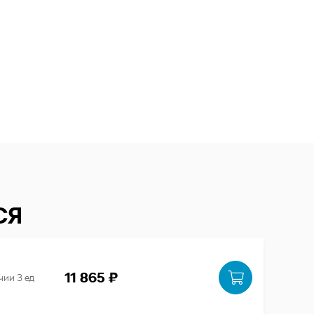
СЯ
11 865 ₽
чии 3 ед