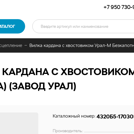
+7 950 730-
АТАЛОГ
 сцепление
Вилка кардана с хвостовиком Урал-М Безкапотн
 КАРДАНА С ХВОСТОВИКОМ
) (ЗАВОД УРАЛ)
Каталожный номер:
4320Б5-17030
Производитель: