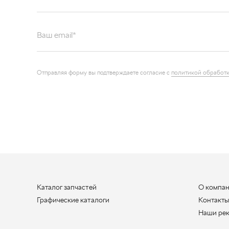
Ваш email*
Отправляя форму вы подтверждаете согласие с
политикой обработк
Каталог запчастей
О компа
Графические каталоги
Контакт
Наши ре