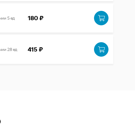
180 ₽
чии 5 ед
415 ₽
чии 28 ед
Ю