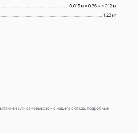
0.015 м × 0.36 м × 0.12 м
1.23 кг
мпанией или самовывозом с нашего склада, подробные