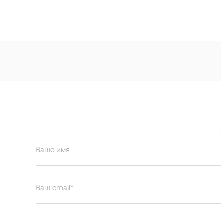
Ваше имя
Ваш email*
Отправляя форму вы подтверждаете согласие с
политикой обработк