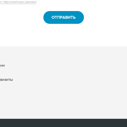
нии
ы
квизиты