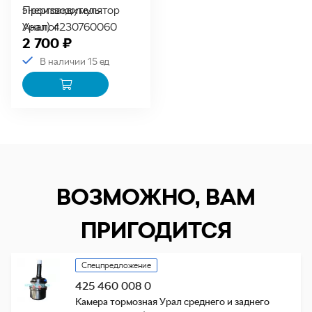
энергоаккумулятор
Производитель:
Урал) 4230760060
Аналог
2 700 ₽
В наличии 15 ед
ВОЗМОЖНО, ВАМ
ПРИГОДИТСЯ
Спецпредложение
425 460 008 0
Камера тормозная Урал среднего и заднего