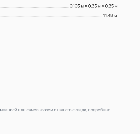
0.105 м × 0.35 м × 0.35 м
11.48 кг
мпанией или самовывозом с нашего склада, подробные