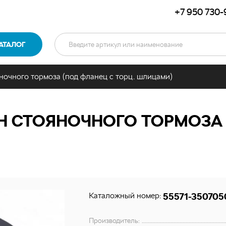
+7 950 730-
АТАЛОГ
ночного тормоза (под фланец с торц. шлицами)
Н СТОЯНОЧНОГО ТОРМОЗА (
Каталожный номер:
55571-350705
Производитель: