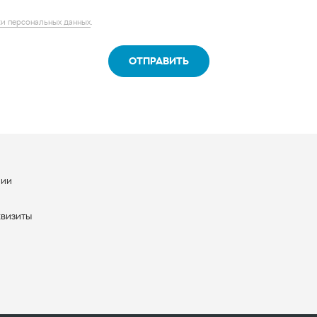
ОТПРАВИТЬ
нии
ы
квизиты