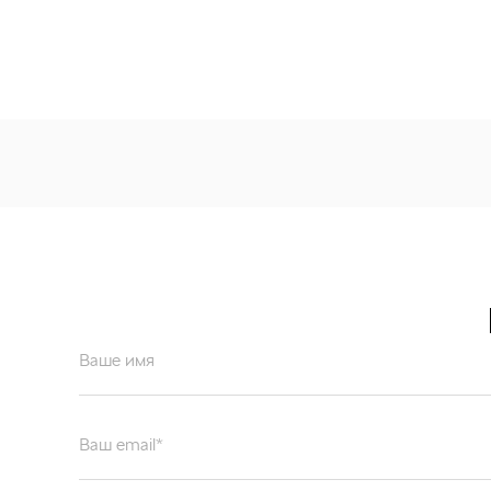
Ваше имя
Ваш email*
Отправляя форму вы подтверждаете согласие с
политикой обработк