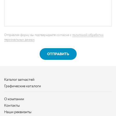
ОТПРАВИТЬ
Каталог запчастей
Графические каталоги
О компании
Контакты
Наши реквизиты
Контактная информация
+7 (950) 730-92-10
uralavtozap@yandex.ru
г. Миасс
,
Тургоякское шоссе, д. 11/63
Полная контактная информация