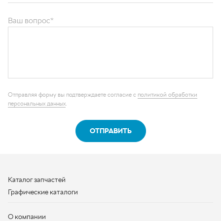
Отправляя форму вы подтверждаете согласие с
политикой обработки
персональных данных
.
ОТПРАВИТЬ
Каталог запчастей
Графические каталоги
О компании
Контакты
Наши реквизиты
Контактная информация
+7 (950) 730-92-10
uralavtozap@yandex.ru