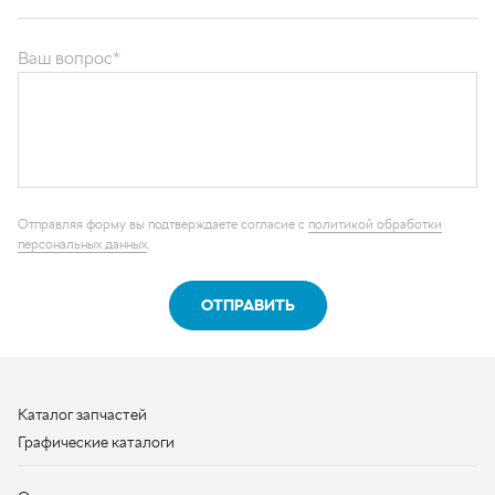
Отправляя форму вы подтверждаете согласие с
политикой обработки
персональных данных
.
ОТПРАВИТЬ
Каталог запчастей
Графические каталоги
О компании
Контакты
Наши реквизиты
Контактная информация
+7 (950) 730-92-10
uralavtozap@yandex.ru