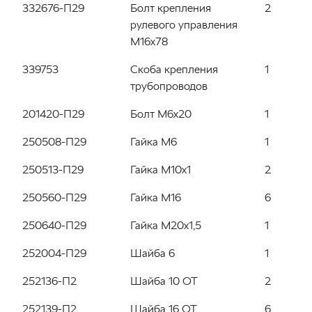
332676-П29
Болт крепления
2
рулевого управления
М16х78
339753
Скоба крепления
1
трубопроводов
201420-П29
Болт М6х20
1
250508-П29
Гайка М6
1
250513-П29
Гайка М10х1
2
250560-П29
Гайка М16
6
250640-П29
Гайка М20х1,5
1
252004-П29
Шайба 6
1
252136-П2
Шайба 10 ОТ
2
252139-П2
Шайба 16 ОТ
6