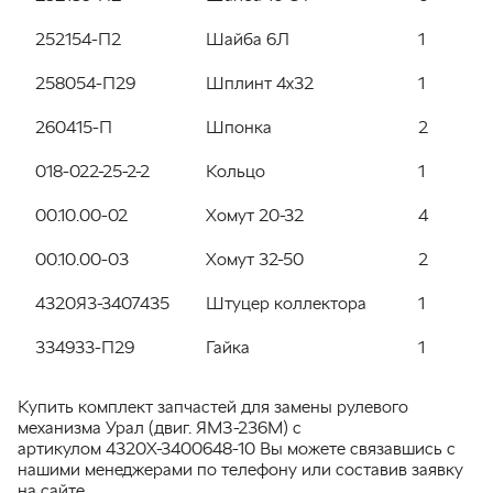
252154-П2
Шайба 6Л
1
258054-П29
Шплинт 4х32
1
260415-П
Шпонка
2
018-022-25-2-2
Кольцо
1
00.10.00-02
Хомут 20-32
4
00.10.00-03
Хомут 32-50
2
4320Я3-3407435
Штуцер коллектора
1
334933-П29
Гайка
1
Купить комплект запчастей для замены рулевого
механизма Урал (двиг. ЯМЗ-236М) с
артикулом 4320Х-3400648-10 Вы можете связавшись с
нашими менеджерами по телефону или составив заявку
на сайте