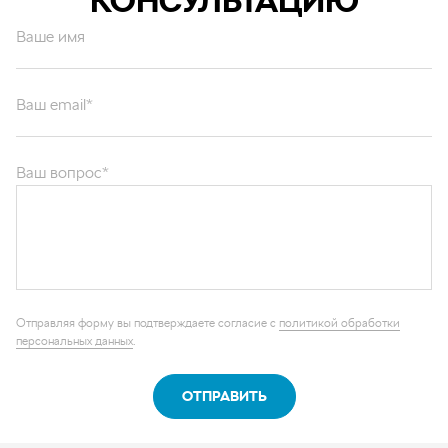
КОНСУЛЬТАЦИЮ
Ваше имя
Ваш email*
Ваш вопрос*
Отправляя форму вы подтверждаете согласие с
политикой обработки
персональных данных
.
ОТПРАВИТЬ
Каталог запчастей
Графические каталоги
О компании
Контакты