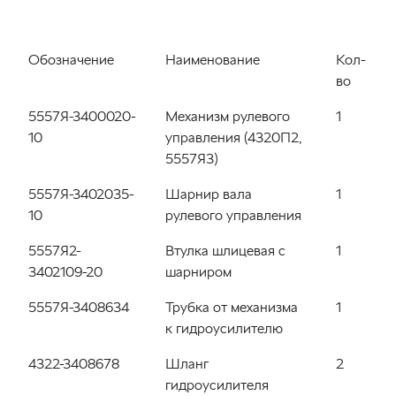
Обозначение
Наименование
Кол-
во
5557Я-3400020-
Механизм рулевого
1
10
управления (4320П2,
5557Я3)
5557Я-3402035-
Шарнир вала
1
10
рулевого управления
5557Я2-
Втулка шлицевая с
1
3402109-20
шарниром
5557Я-3408634
Трубка от механизма
1
к гидроусилителю
4322-3408678
Шланг
2
гидроусилителя