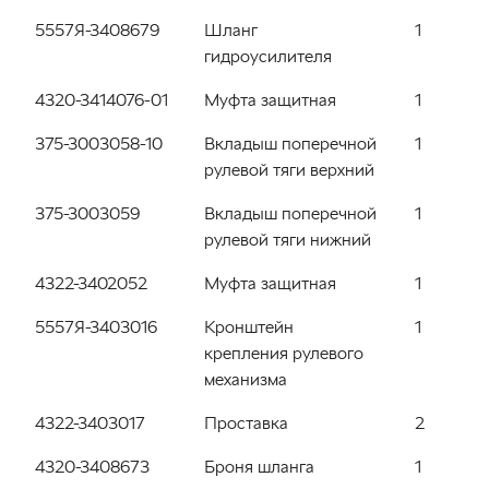
5557Я-3408679
Шланг
1
гидроусилителя
4320-3414076-01
Муфта защитная
1
375-3003058-10
Вкладыш поперечной
1
рулевой тяги верхний
375-3003059
Вкладыш поперечной
1
рулевой тяги нижний
4322-3402052
Муфта защитная
1
5557Я-3403016
Кронштейн
1
крепления рулевого
механизма
4322-3403017
Проставка
2
4320-3408673
Броня шланга
1