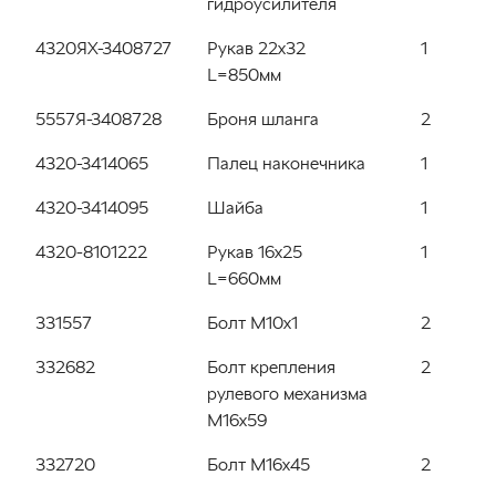
гидроусилителя
4320ЯХ-3408727
Рукав 22х32
1
L=850мм
5557Я-3408728
Броня шланга
2
4320-3414065
Палец наконечника
1
4320-3414095
Шайба
1
4320-8101222
Рукав 16х25
1
L=660мм
331557
Болт М10х1
2
332682
Болт крепления
2
рулевого механизма
М16х59
332720
Болт М16х45
2