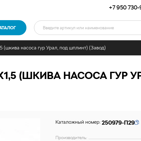
+7 950 730-
АТАЛОГ
5 (шкива насоса гур Урал, под шплинт) (Завод)
Х1,5 (ШКИВА НАСОСА ГУР У
Каталожный номер:
250979-П29
Производитель: