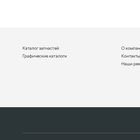
Каталог запчастей
О компа
Графические каталоги
Контакт
Наши ре
ООО «УралАвтоЗапчасть», 2026