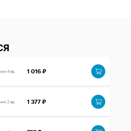
СЯ
1 016 ₽
чии 4 ед
1 377 ₽
чии 2 ед