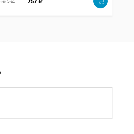
757 ₽
чии 5 ед
Ю