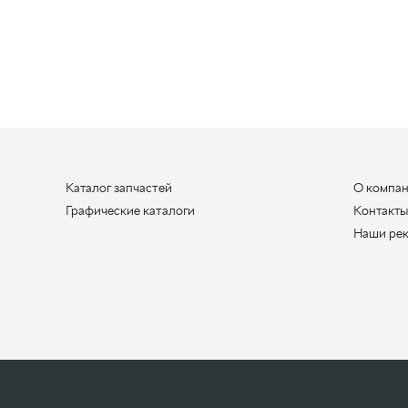
Каталог запчастей
О компа
Графические каталоги
Контакт
Наши ре
ООО «УралАвтоЗапчасть», 2026