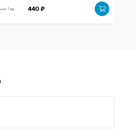
440 ₽
чии 1 ед
Ю