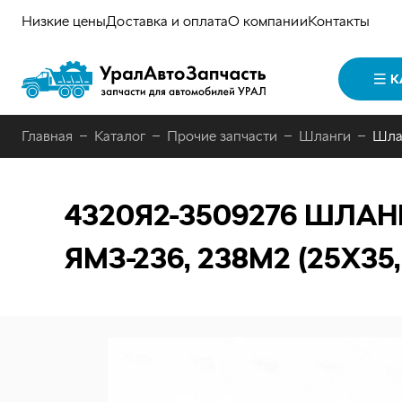
Низкие цены
Доставка и оплата
О компании
Контакты
К
Главная
Каталог
Прочие запчасти
Шланги
Шлан
4320Я2-3509276
ШЛАНГ
ЯМЗ-236, 238М2 (25Х35