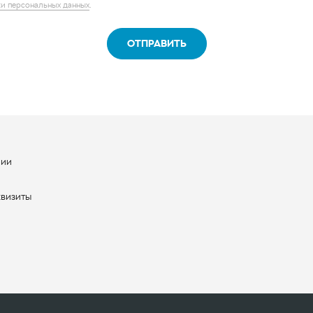
нии
ы
квизиты