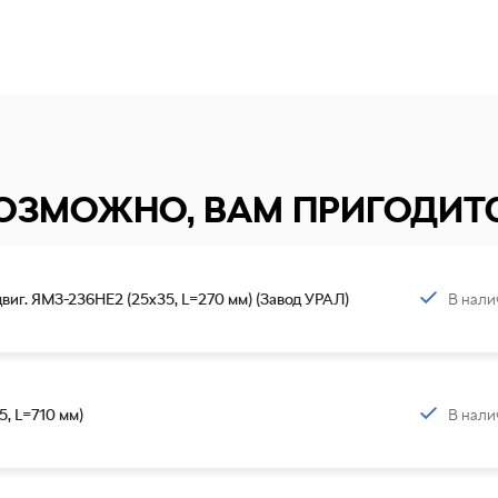
ОЗМОЖНО, ВАМ ПРИГОДИТ
В нали
виг. ЯМЗ-236НЕ2 (25х35, L=270 мм) (Завод УРАЛ)
В нали
, L=710 мм)