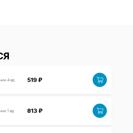
СЯ
519 ₽
чии 4 ед
813 ₽
чии 1 ед