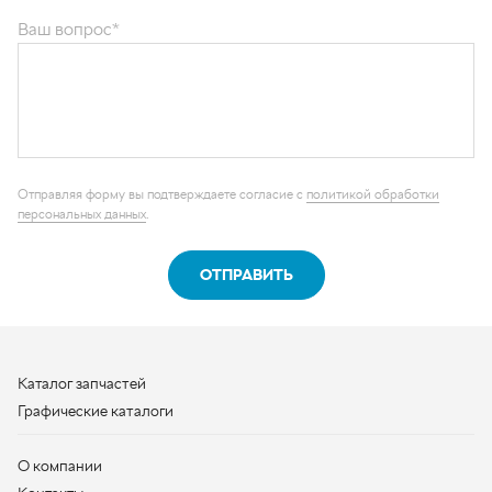
Отправляя форму вы подтверждаете согласие с
политикой обработки
персональных данных
.
ОТПРАВИТЬ
Каталог запчастей
Графические каталоги
О компании
Контакты
Наши реквизиты
Контактная информация
+7 (950) 730-92-10
uralavtozap@yandex.ru
г. Миасс
,
Тургоякское шоссе, д. 11/63