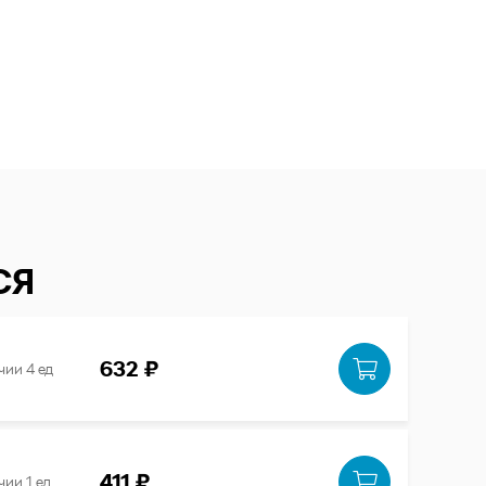
СЯ
632 ₽
чии 4 ед
411 ₽
чии 1 ед