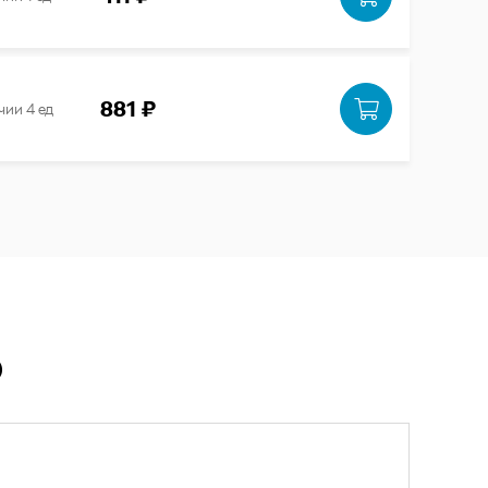
881 ₽
чии 4 ед
Ю