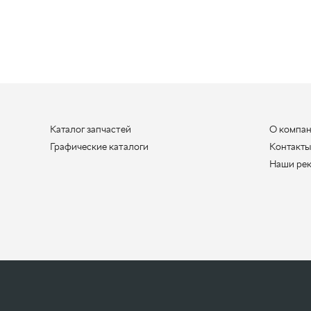
Каталог запчастей
О компа
Графические каталоги
Контакт
Наши ре
ООО «УралАвтоЗапчасть», 2026