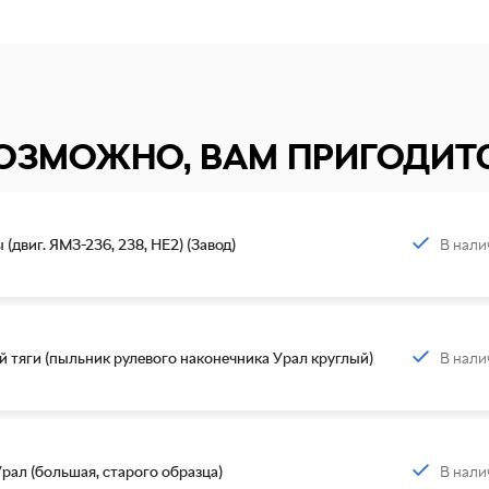
ОЗМОЖНО, ВАМ ПРИГОДИТ
В нали
двиг. ЯМЗ-236, 238, НЕ2) (Завод)
В нали
й тяги (пыльник рулевого наконечника Урал круглый)
В нали
рал (большая, старого образца)