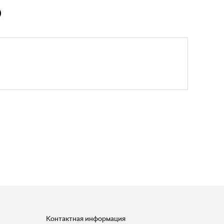
Ю
Контактная информация
+7 (950) 730-92-10
uralavtozap@yandex.ru