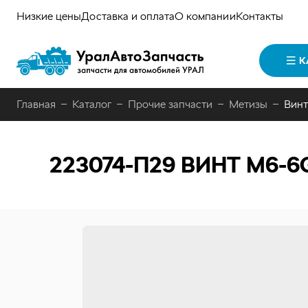
Низкие цены
Доставка и оплата
О компании
Контакты
К
Главная
Каталог
Прочие запчасти
Метизы
Винт
223074-П29
ВИНТ М6-6G