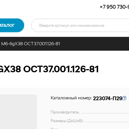
+7 950 730-
АТАЛОГ
 М6-6gХ38 ОСТ37.001.126-81
Х38 ОСТ37.001.126-81
Каталожный номер:
223074-П29
Производитель:
Размеры (ДхШхВ):