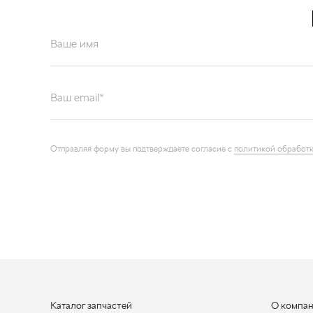
Ваше имя
Ваш email*
Отправляя форму вы подтверждаете согласие с
политикой обработк
Каталог запчастей
О компа
Графические каталоги
Контакт
Наши ре