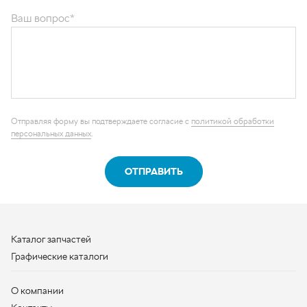
Отправляя форму вы подтверждаете согласие с
политикой обработки
персональных данных
.
ОТПРАВИТЬ
Каталог запчастей
Графические каталоги
О компании
Контакты
Наши реквизиты
Контактная информация
+7 (950) 730-92-10
uralavtozap@yandex.ru
г. Миасс
,
Тургоякское шоссе, д. 11/63